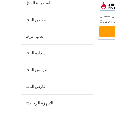
اسطوانة القفل
 تحمل مفصلي
مقبض الباب
أمن المزدوج ل Outswing
DDSS01
الباب أقرب
سدادة الباب
الترباس الباب
عارض الباب
الأجهزة الزجاجية