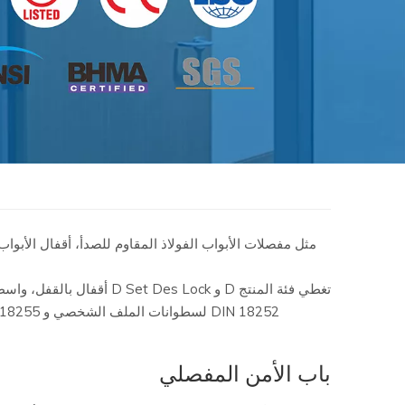
مثل مفصلات الأبواب الفولاذ المقاوم للصدأ، أقفال الأبوا
DIN 18252 لسطوانات الملف الشخصي و DIN 18255 مقابض الرافعة)، فإن المنتجات متوافقة بينها فيما يتعلق بوظائفها. جميع أجزاء الوحدات الوظيفية تتماشى تماما مع بعضها البعض.
باب الأمن المفصلي