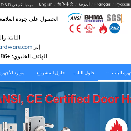
Pусский
/
Français
/
العربية
/
简体中文
/
English
مرحبا بكم في D & D الأجهزة الصناعية المحدودة
الحصول على جودة العلامة 
الثابتة وا
إلى
ardware.com
الهاتف الخليوي: +86 139 2903 7292
جهزة الباب
حلول الباب
حلول المشروع
موارد الأجهزة