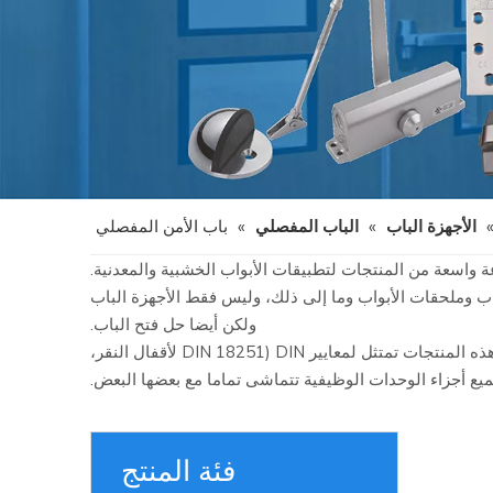
الأجهزة الباب
»
الباب المفصلي
»
باب الأمن المفصلي
باب وملحقات الأبواب وما إلى ذلك، وليس فقط الأجهزة الباب
ولكن أيضا حل فتح الباب.
تغطي فئة المنتج D و D Set Des Lock أقفال بالقفل، واسطوانات الملفات الأوروبية، ومقابض الرافعة والمفصلات. نظرا لأن أبعاد كل هذه المنتجات تمتثل لمعايير DIN (DIN 18251 لأقفال النقر،
فئة المنتج