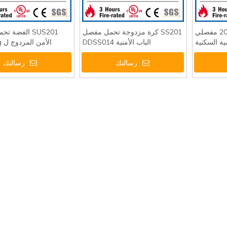
الفولاذ المقاوم للصدأ 201 مفصلي
SS201 كرة مزدوجة تحمل مفصل
SUS201 الفضة
ية السكنية
الباب الأمنية DDSS014
ال
3
DDSS015
رسالتك
رسالتك