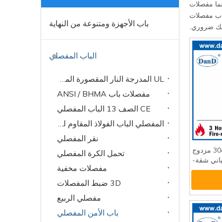
سكني. يمكن أن تكون مواد مفصلات الأمان للبيع SS316، SS304، SS201، إلخ. بينما مفصلات
باب مفصلات
باب الأجهزة ومتنوعة من النهاية
بك ضروري.
الباب المفصلي
UL المدرجة النار المقصورة المفصلي
مفصلات باب ANSI / BHMA
CE الصف 13 الباب المفصلي
المفصلي الباب الفولاذ المقاوم للصدأ
نقر المفصلي
الفولاذ المقاوم للصدأ 304 مزدوج
تحمل الكرة المفصلي
باني شقة-
مفصلات مخفية
DDSS01
3D ضبط المفصلات
مفصلي الربيع
باب الأمن المفصلي