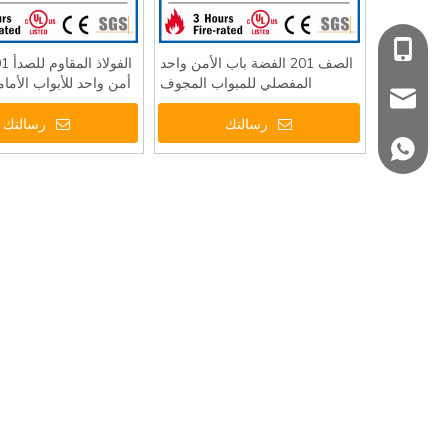
+86 139 2903 72
الصف 201 الفضة باب الأمن واحد
المفصلي للمبواب المجوف
أمن واحد للأبواب الأمام
sales@danddha
المعدنية DDSS015-B
رسالتك
رسالتك
+86 139 2903 72