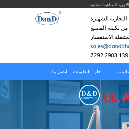
التجارية الشهيرة
من تكلفة المصنع
لمتنقلة الاستفسار
sales@danddh
 الباب
حار
التعليمات
اتصل بنا