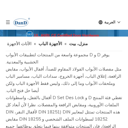
العربية
منزل، بيت
»
الأجهزة الباب
»
الأثاث الأجهزة
يوفر D و D مجموعة واسعة من المنتجات لتطبيقات الأبواب
الخشبية والمعدنية.
مثل مفصلات الأبواب الفولاذ المقاوم للصدأ، أقفال الأبواب، مقابض
الرافعة، إغلاق الباب، أجهزة الخروج، سدادات الباب، مسامير الباب
وملحقات الأبواب وما إلى ذلك، وليس فقط الأجهزة الباب ولكن
أيضا حل فتح الباب.
تغطي فئة المنتج D و D Set Des Lock أقفال بالقفل، واسطوانات
الملفات الأوروبية، ومقابض الرافعة والمفصلات. نظرا لأن أبعاد كل
هذه المنتجات تمتثل لمعايير DIN (DIN 18251 لأقفال النقر، DIN
18252 لسطوانات الملف الشخصي و DIN 18255 مقابض
الرافعة)، فإن المنتجات متوافقة بينها فيما يتعلق بوظائفها. جميع