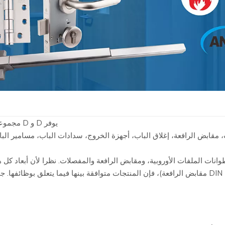
يوفر D و D مجموعة واسعة من المنتجات لتطبيقات الأبواب الخشبية والمعدنية.
ب، مقابض الرافعة، إغلاق الباب، أجهزة الخروج، سدادات الباب، مسامير ال