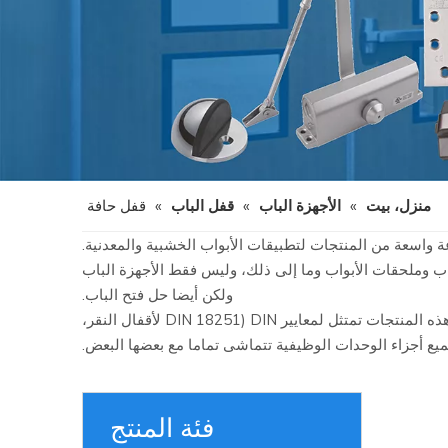
منزل، بيت
»
الأجهزة الباب
»
قفل الباب
»
قفل حافة
باب وملحقات الأبواب وما إلى ذلك، وليس فقط الأجهزة الباب
ولكن أيضا حل فتح الباب.
تغطي فئة المنتج D و D Set Des Lock أقفال بالقفل، واسطوانات الملفات الأوروبية، ومقابض الرافعة والمفصلات. نظرا لأن أبعاد كل هذه المنتجات تمتثل لمعايير DIN (DIN 18251 لأقفال النقر،
فئة المنتج