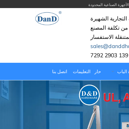
التجارية الشهيرة
من تكلفة المصنع
لمتنقلة الاستفسار
sales@danddh
 الباب
حار
التعليمات
اتصل بنا