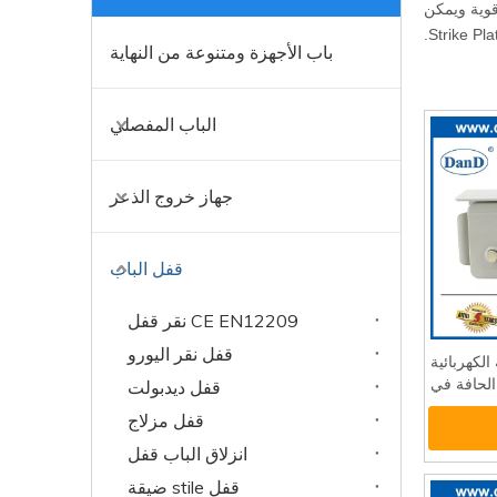
ارجًا. يحتوي قفل باب غرفة نوم D و D على خصوصية قوية ويمكن
باب الأجهزة ومتنوعة من النهاية
الباب المفصلي
جهاز خروج الذعر
قفل الباب
CE EN12209 نقر قفل
قفل نقر اليورو
الكهربائية
الحافة في
قفل ديدبولت
قفل مزلاج
انزلاق الباب قفل
قفل stile ضيقة