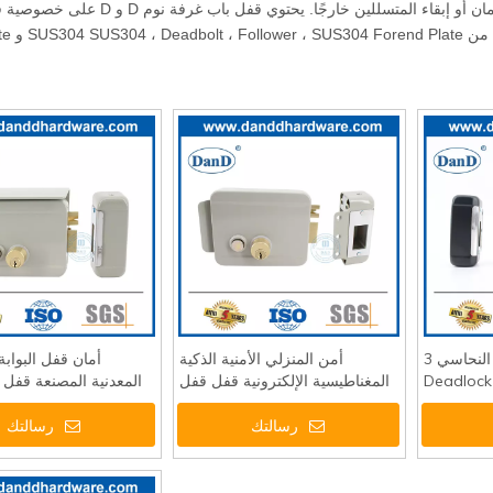
تم تصميم القفل على باب غرفة النوم للخصوصية وليس فقط للأمان أو إبقاء المتسللين خ
Strike P.
قفل الأمن النحاس النحاسي 3
أمن المنزلي الأمنية الذكية
أمان قفل البوابة 
Deadlock Bl
المغناطيسية الإلكترونية قفل قفل
المعدنية المصنعة قفل 
Rim Lock
قفل الشركة DDRL044
الهواء الطلق DDRL045
رسالتك
رسالتك