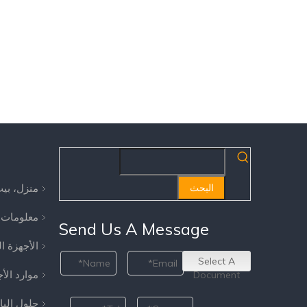
منزل، بي
البحث
معلومات 
Send Us A Message
الأجهزة ا
Select A
موارد الأ
Document
حلول الب