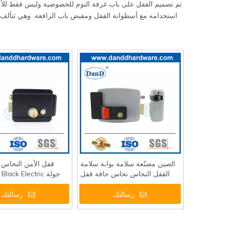
استخدامه مع أسطوانة القفل ومقبض باب الرافعة. وهي تتألف من SUS304 SUS304 ، Deadbolt ، Follower ، SUS304 Forend Plate و late
الصين مصنّعة سلامة بوابة سلامة
القفل النحاس نحاس حافة قفل
جولة ack Electric
 Set-DDRL042
ddrl034
رسالتك
رسالتك