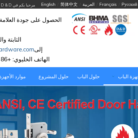
Pусский
/
Français
/
العربية
/
简体中文
/
English
مرحبا بكم في D & D الأجهزة الصناعية المحدودة
الحصول على جودة العلامة 
الثابتة وا
إلى
ardware.com
الهاتف الخليوي: +86 139 2903 7292
جهزة الباب
حلول الباب
حلول المشروع
موارد الأجهزة