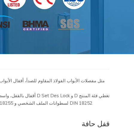
مثل مفصلات الأبواب الفولاذ المقاوم للصدأ، أقفال الأبوا
DIN 18252 لسطوانات الملف الشخصي و DIN 18255 مقابض الرافعة)، فإن المنتجات متوافقة بينها فيما يتعلق بوظائفها. جميع أجزاء الوحدات الوظيفية تتماشى تماما مع بعضها البعض.
قفل حافة