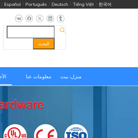
/
Español
/
Português
/
Deutsch
/
Tiếng Việt
/
한국어
البحث
منزل، بيت
معلومات عنا
الأ