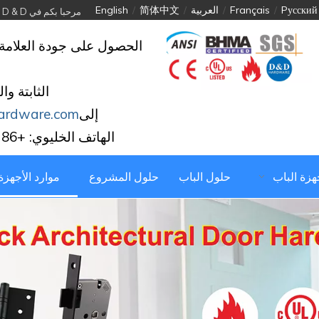
Pусский
/
Français
/
العربية
/
简体中文
/
English
مرحبا بكم في D & D الأجهزة الصناعية المحدودة
الحصول على جودة العلامة 
الثابتة وا
إلى
ardware.com
الهاتف الخليوي: +86 139 2903 7292
جهزة الباب
حلول الباب
حلول المشروع
موارد الأجهزة