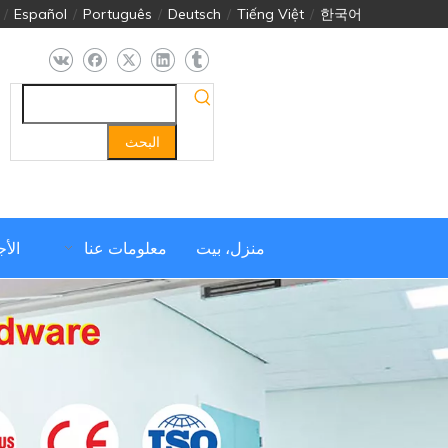
/
Español
/
Português
/
Deutsch
/
Tiếng Việt
/
한국어
البحث
منزل، بيت
معلومات عنا
الأ