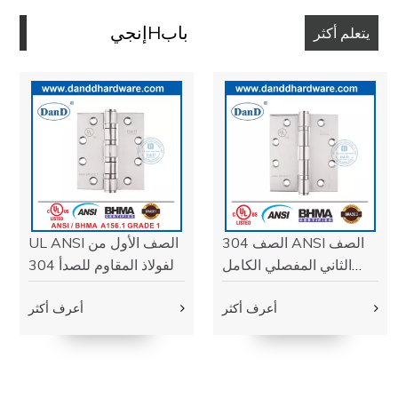
مرت UL المدرجة 10 درجة مئوية للحريق واختبار ANSI A156.3
الصف 1. مناسبة للأبواب المصنفة بالحريق وأبواب الهروب وأبواب
الخروج في حالات الطوارئ.
اقرأ أكثر
قفل الباب التجاري
D و D أجهزة وأجهزة الأبواب التجارية مرت CE EN12209،