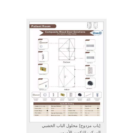
D & D مخصصة لتلبية
احتياجات المستخدم
النهائي للأمن والسلامة
والراحة.
خدمة
جودة
فريق
من خلال شراكاتنا، طورت معرفة السوق الواسعة وفهم
المواصفات الفنية ومتطلبات الجودة. نحن نؤمن أننا قادرون
على مساعدتك في أن تكون مزدهرة في الأعمال التجارية.