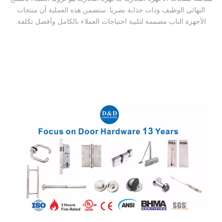
[باب مزدوج]
محلول الباب الخشبي
المركب للتكوين الأوروبي
في عالم الأمن ، من الصعب تخيل حلول
وتشغيلها في بيئتك من خلال مجرد مكون
واحد. تحتاج إلى حلول أجهزة الذعر
الكاملة لخروج الهروب. D&D
Hardware Escape Hardware
Solution لا يهدف إلى ذلك. كحل كامل ،