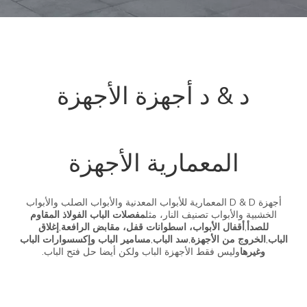
CE تحمل علامة Euro
درجة 304 CE
SS304 Fire Rated Night
Latch Lock-DDML014
أعرف أكثر
أعرف أكثر