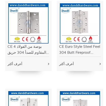
EN1634 260min اختبار النار مصنف. يتم تصنيع أقفال الأبواب
التجارية وفقا لأعلى المعايير الهندسية، ويمكن أن توفر أقفال باب
الأمن عالية الجودة للمباني التجارية.
اقرأ أكثر
باب
H
إنجي
يتعلم أكثر
الصف 304 ANSI الصف
UL ANSI الصف الأول من