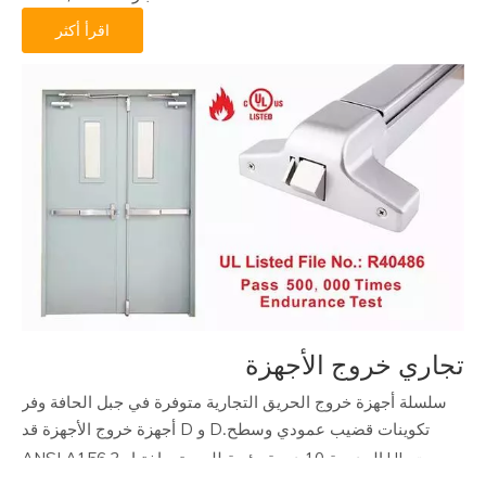
الهندسية. D و D Hardware Poor مفصلات قد اجتازت CE BS
EN1935، UL 10C، اختبار ANSI / BHMA.
اقرأ أكثر
تجاري خروج الأجهزة
سلسلة أجهزة خروج الحريق التجارية متوفرة في جبل الحافة وفر
تكوينات قضيب عمودي وسطح
D و D أجهزة خروج الأجهزة قد
.