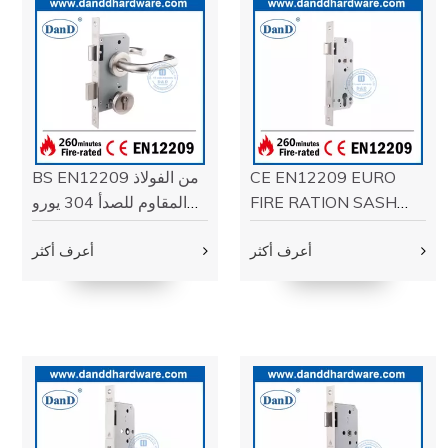
UL المدرجة ANSI الفولاذ
UL ANSI فولاذ مقاوم
المقاوم للصدأ النار مصنفة
للصدأ الخروج من أجهزة
البار
الذعر الذعر الجهاز
أعرف أكثر
DDPD005
أعرف أكثر