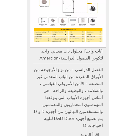
توفير حلول الباب للأبواب المعدنية
والأبواب الخشبية والباب تصنيف
النار
هل ترغب في اختيار أجهزة الأبواب اليمنى للمبنى التجاري الخاص بك؟
يحتوي D & D Hardware على مستشار محترف لأجهزة الأبواب على
الموظفين.
اعتبارات تصميم الباب أساسا على النحو التالي:
حيث يقع المبنى والأبواب الداخلية

اتجاه تدفق الناس في المبنى

عدد الأشخاص الذين يتوقعون البناء

إنه باب مقاوم للحريق والحرارة
