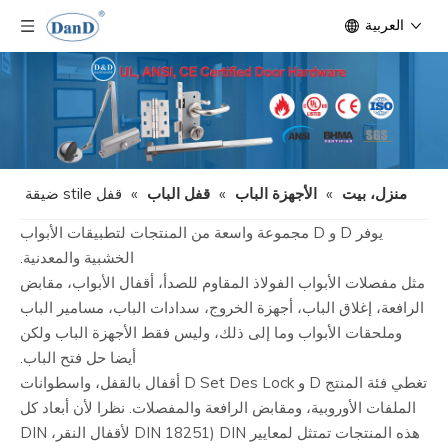
العربية
منزل، بيت
»
الأجهزة الباب
»
قفل الباب
»
قفل stile ضيقة
يوفر D و D مجموعة واسعة من المنتجات لتطبيقات الأبواب
الخشبية والمعدنية.
مثل مفصلات الأبواب الفولاذ المقاوم للصدأ، أقفال الأبواب، مقابض
الرافعة، إغلاق الباب، أجهزة الخروج، سدادات الباب، مسامير الباب
وملحقات الأبواب وما إلى ذلك، وليس فقط الأجهزة الباب ولكن
أيضا حل فتح الباب.
تغطي فئة المنتج D و D Set Des Lock أقفال بالقفل، واسطوانات
الملفات الأوروبية، ومقابض الرافعة والمفصلات. نظرا لأن أبعاد كل
هذه المنتجات تمتثل لمعايير DIN (DIN 18251 لأقفال النقر، DIN