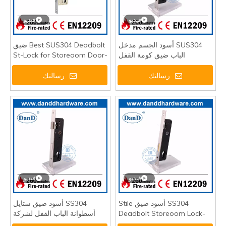
فيديو
فيديو
SUS304 أسود الجسم مدخل
Best SUS304 Deadbolt ضيق
الباب ضيق كومة القفل
St-Lock for Storeoom Door-
ddml023
DDML021-3085
رسالتك
رسالتك
فيديو
فيديو
SS304 أسود ضيق Stile
SS304 أسود ضيق ستايل
Deadbolt Storeoom Lock-
أسطوانة الباب القفل لشركة
balcony-ddml022-3085
DDML023-2585