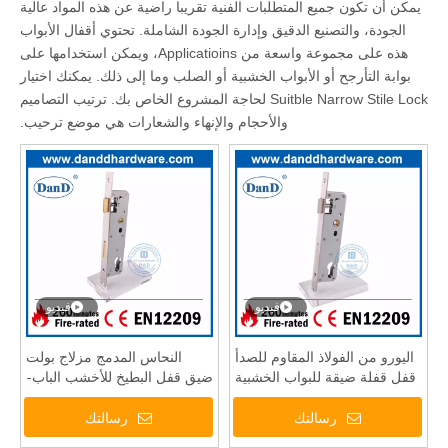
يمكن أن تكون جميع المتطلبات الفنية تقريبا راضية عن هذه المواد عالية
الجودة، والتصنيع الدقيق وإدارة الجودة الشاملة. تحتوي أقفال الأبواب
هذه على مجموعة واسعة من Applicatioins، ويمكن استخدامها على
بوابة التأرجح أو الأبواب الخشبية أو الصلب وما إلى ذلك. يمكنك اختيار
Suitble Narrow Stile Lock لحاجة المشروع الخاص بك. ترتيب التصاميم
والأحجام والإنهاء والشعارات هي موضع ترحيب.
فيديو
فيديو
اليورو من الفولاذ المقاوم للصدأ
النحاس المدمج مزلاج بولت
قفل قفلة ضيقة للبواب الخشبية
ضيق قفل البطيخ للأخشب الباب-
DDML021-3085
DDML021-3085
رسالتك
رسالتك