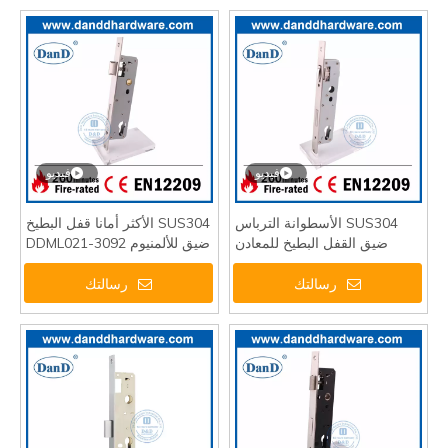
فيديو
فيديو
SUS304 الأسطوانة الترباس
SUS304 الأكثر أمانا قفل البطيخ
ضيق القفل البطيخ للمعادن
ضيق للألمنيوم DDML021-3092
DDML022-2585
رسالتك
رسالتك