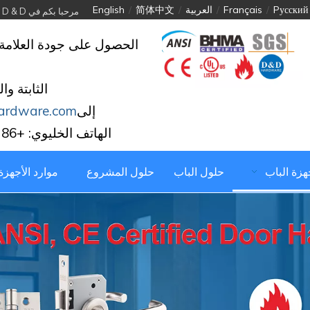
Pусский
/
Français
/
العربية
/
简体中文
/
English
مرحبا بكم في D & D الأجهزة الصناعية المحدودة
الحصول على جودة العلامة 
الثابتة وا
إلى
ardware.com
الهاتف الخليوي: +86 139 2903 7292
جهزة الباب
حلول الباب
حلول المشروع
موارد الأجهزة