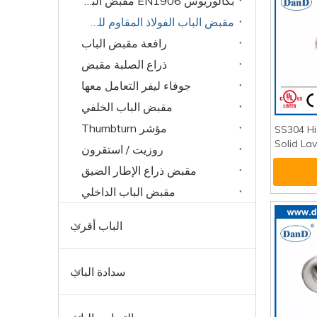
بكالوريوس EN1906 مقبض الباب
مقبض الباب الفولاذ المقاوم للصدأ
رافعة مقبض الباب
ذراع الصلبة مقبض
جوفاء ليفر التعامل معها
مقبض الباب الخلفي
مؤشر Thumbturn
SS304 Hi
Solid La
روزيت / استقرون
DDSH04
مقبض ذراع الإطار الضيق
مقبض الباب الداخلي
الباب أقرب
سدادة الباب