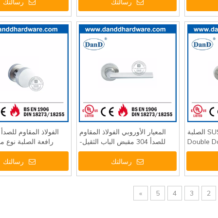
رسالتك
رسالتك
عالية الجودة SUS304 الصلبة
المعيار الأوروبي الفولاذ المقاوم
بض ل Double Door-
للصدأ 304 مقبض الباب الثقيل-
رافعة الصلبة نوع م
DDSH044
DDSH016
جولة-DDSH039
رسالتك
رسالتك
»
5
4
3
2