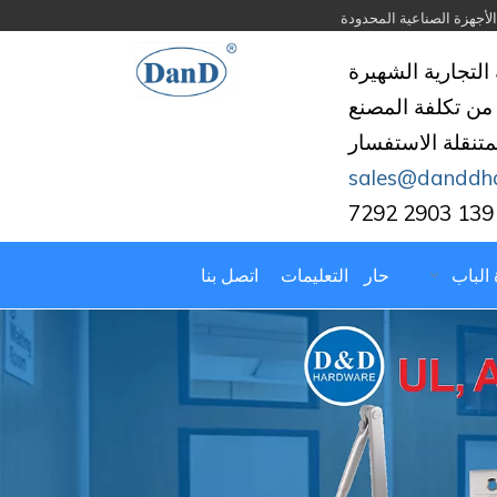
التجارية الشهيرة
من تكلفة المصنع
لمتنقلة الاستفسار
sales@danddh
 الباب
حار
التعليمات
اتصل بنا