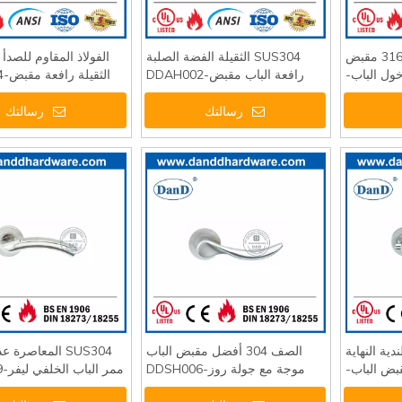
الفولاذ المقاوم للصدأ 316 مقبض
SUS304 الثقيلة الفضة الصلبة
خول الباب-
رافعة الباب مقبض-DDAH002
الثقيلة رافعة مقبض-DDAH004
DDAH00
رسالتك
رسالتك
ولندية النهاية
الصف 304 أفضل مقبض الباب
SUS304 المعاصرة 
بض الباب-
موجة مع جولة روز-DDSH006
ممر الباب الخلفي ليفر-DDSH029
DDSH034