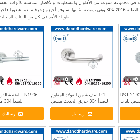
في مجموعة متنوعة من الأطوال والتشطيبات والأقطار المناسبة للأبواب الخشب
والمعادن. تصنع المنتجات من مواد الصف الفولاذ المقاوم للصدأ الصلبة 304،2016 وهي بسيطة لتثبيتها. ستوفر أجهزة زخرفية لدينا
طويلة الأمد في كل من البيئات الداخلية
فيديو
فيديو
BS EN190
CE الصف 4 من الفولاذ المقاوم
EN1906 الف
Fireproof  مقبض للباب
للصدأ 304 حريق الحديث مقبض
للصدأ 304 مقبض الباب
الباب الداخلي DDTH001
رسالتك
رسالتك