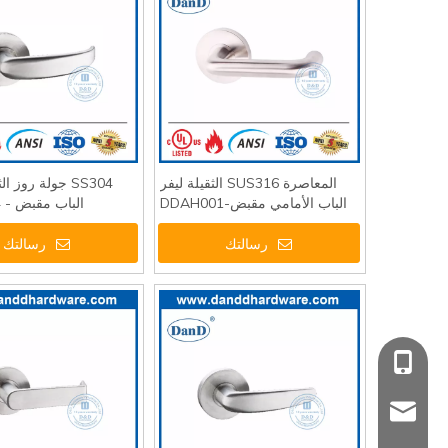
المعاصرة SUS316 الثقيلة ليفر
SS304 جولة روز 
الباب الأمامي مقبض-DDAH001
الباب مقبض - DDAH004
رسالتك
رسالتك
+86 139 2903 72
sales@danddha