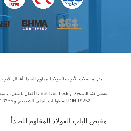
مثل مفصلات الأبواب الفولاذ المقاوم للصدأ، أقفال الأبوا
DIN 18252 لسطوانات الملف الشخصي و DIN 18255 مقابض الرافعة)، فإن المنتجات متوافقة بينها فيما يتعلق بوظائفها. جميع أجزاء الوحدات الوظيفية تتماشى تماما مع بعضها البعض.
مقبض الباب الفولاذ المقاوم للصدأ