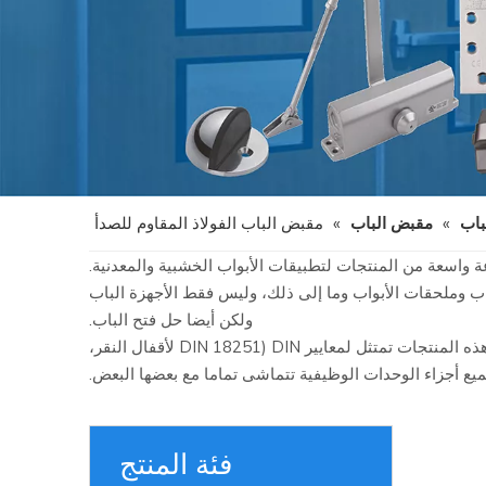
باب
»
مقبض الباب
»
مقبض الباب الفولاذ المقاوم للصدأ
باب وملحقات الأبواب وما إلى ذلك، وليس فقط الأجهزة الباب
ولكن أيضا حل فتح الباب.
تغطي فئة المنتج D و D Set Des Lock أقفال بالقفل، واسطوانات الملفات الأوروبية، ومقابض الرافعة والمفصلات. نظرا لأن أبعاد كل هذه المنتجات تمتثل لمعايير DIN (DIN 18251 لأقفال النقر،
فئة المنتج