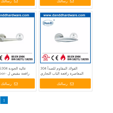
رسالتك
رسالتك
الفولاذ المقاوم للصدأ 304
المعاصرة رافعة الباب التجاري
رافعة مق
مقبض DDSH021
رسالتك
رسالتك
1