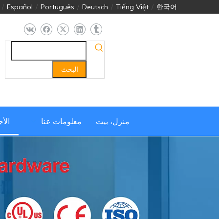
/
Español
/
Português
/
Deutsch
/
Tiếng Việt
/
한국어
البحث
منزل، بيت
معلومات عنا
الأ