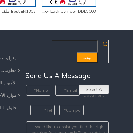
CE 70 مم يوروبروفيل النحاس العتيقة الرئيسية قفل مفتاح قفل الأسطوانة DDLC003
BS EN1303 EURO Black Brass Door Lock Cylinder-DDLC003
منزل، بي
البحث
معلومات 
Send Us A Message
الأجهزة ا
Select A
موارد الأ
Document
حلول الب