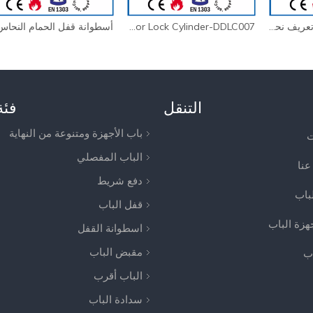
Best EN1303 ملف تعريف نحاسي مصقول أسطوانة قفل DDLC003
Euro Brass Brass Safety Bather Door Lock Cylinder-DDLC007
التنقل
فئة
باب الأجهزة ومتنوعة من النهاية
ت
الباب المفصلي
عنا
دفع شريط
لباب
قفل الباب
جهزة الباب
اسطوانة القفل
مقبض الباب
اب
الباب أقرب
سدادة الباب