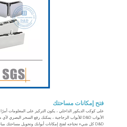
فتح إمكانات مساحتك
على كوكب الديكور الداخلي ، يكون التركيز على المعلومات أمرًا 
الأبواب D&D للأبواب الزجاجية ، يمكنك رفع السحر البص
D&D كل شيء تحتاجه لفتح إمكانات أبوابك وتحويل مساحتك مباشرة إلى تحفة من الأناقة.