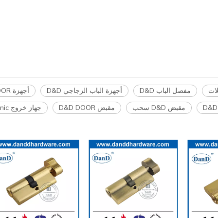
مفصل الباب D&D
أجهزة الباب الزجاجي D&D
أجهزة D&D DOOR
مقبض D&D سحب
مقبض D&D DOOR
جهاز خروج D&D Danic