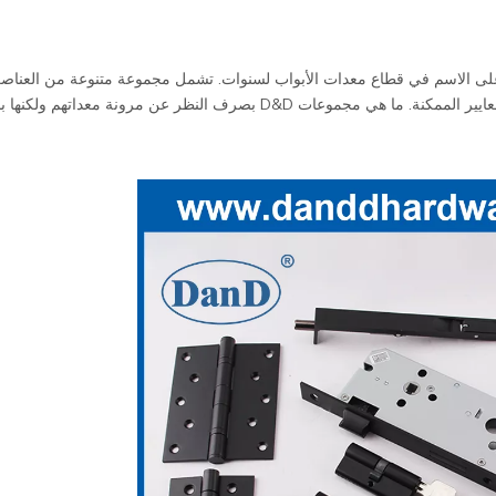
ا ، تعتمد على الاسم في قطاع معدات الأبواب لسنوات. تشمل مجموعة متنوعة من العن
صغير من المفاصل لرعاية ، كل منها مصمم بجد لتحقيق أعلى المعايير الممكنة. ما هي مجموعات D&D بصرف النظر عن مرونة معداتهم