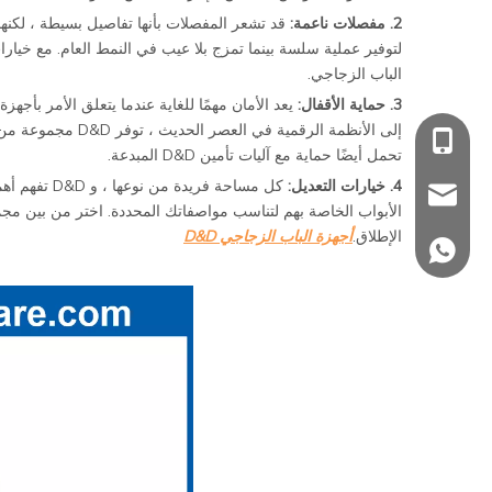
2. مفصلات ناعمة:
لتوفير عملية سلسة بينما تمزج بلا عيب في النمط العام. مع خيار
الباب الزجاجي.
3. حماية الأقفال:
إلى الأنظمة الرقم
+86 139 2903 72
تحمل أيضًا حماية مع آليات تأمين D&D المبدعة.
4. خيارات التعديل:
كل مساحة فر
sales@danddha
الأبواب الخاصة بهم لتناسب مواصفاتك المحددة. اختر من بين مجم
الإطلاق.
أجهزة الباب الزجاجي D&D
+86 139 2903 72