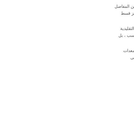
نها تفاصيل بسيطة ، لكنها تلعب وظيفة حاسمة في وظائف الأبواب الزجاجية. تم تصميم مجموعة D&D من المفاصل
زيز قسط
ل الحيوية التقليدية
قة فحسب ، بل
م معدات
ى