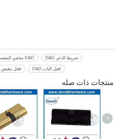
أجهزة D&D DOOR
أجهزة الباب الزجاجي D&D
شريط الذعر D&D
D&D مخفي المفصلات
قفل الباب D&D
قفل مقبض D&D
منتجات ذات صله