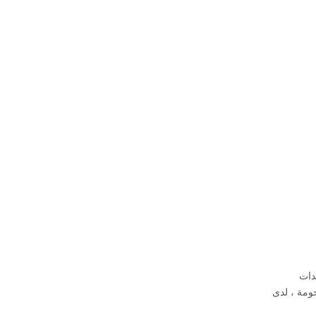
دات
حومة ، لدى