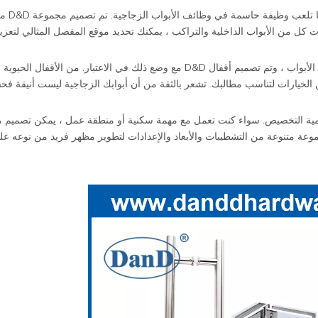
قد تشعر المفصلات بأ
ات كل من الأبواب الداخلية والتراكب ، يمكنك تحديد موقع المفصل المثالي لتع
يعد الأمان مهمًا للغاية عندما يتعلق الأمر بأجهزة الأبواب ، وتم تصميم أقفال D&D مع وضع ذلك في الاعتبار. من الأقفا
ية في العصر الحديث ، توفر D&D مجموعة من الخيارات لتناسب مطالبك. تشعر بالثقة من أن أبوابك الزجاجية ليست أني
يدة من نوعها ، و D&D تفهم أهمية التخصيص. سواء كنت تعمل مع مهمة سكنية أو منطقة عمل ، يمكن تصمي
وعة متنوعة من التشطيبات والأبعاد والإعدادات لتطوير مظهر فريد من نوعه عل