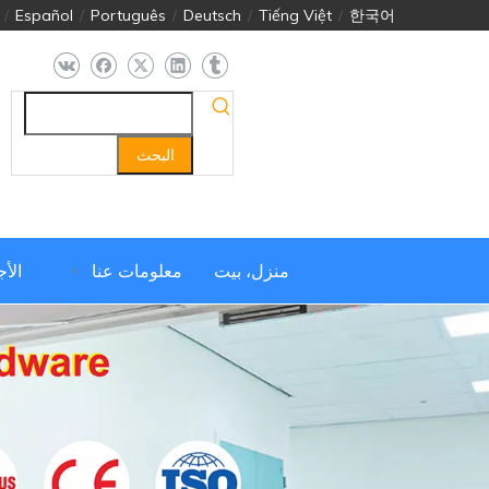
/
Español
/
Português
/
Deutsch
/
Tiếng Việt
/
한국어
البحث
منزل، بيت
معلومات عنا
الأ