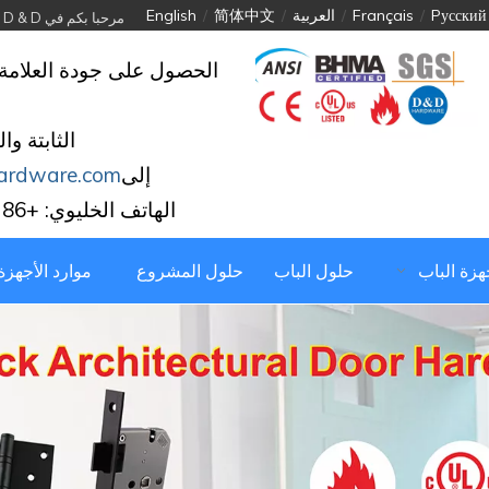
Pусский
/
Français
/
العربية
/
简体中文
/
English
مرحبا بكم في D & D الأجهزة الصناعية المحدودة
الحصول على جودة العلامة 
الثابتة وا
إلى
ardware.com
الهاتف الخليوي: +86 139 2903 7292
جهزة الباب
حلول الباب
حلول المشروع
موارد الأجهزة